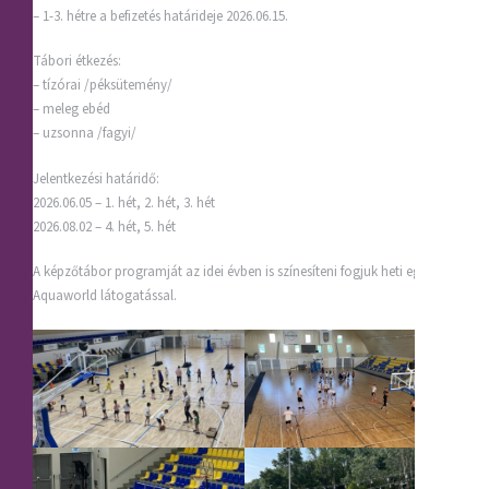
– 1-3. hétre a befizetés határideje 2026.06.15.
Tábori étkezés:
– tízórai /péksütemény/
– meleg ebéd
– uzsonna /fagyi/
Jelentkezési határidő:
2026.06.05 – 1. hét, 2. hét, 3. hét
2026.08.02 – 4. hét, 5. hét
A képzőtábor programját az idei évben is színesíteni fogjuk heti egy
Aquaworld látogatással.