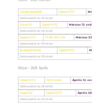
Újbuda Basket/B
Újpest-MT/C
Március 2. va
Játékvezetők és VB elnök:
Ziccer KS
Újpest-MT/C
Március 13. csütörtök
Játékvezetők és VB elnök:
Újpest-MT/C
TF-BP-JAK U14
Március 23. vasárnap
Játékvezetők és VB elnök:
Budapesti Bikák
Újpest-MT/C
Március 29.
Játékvezetők és VB elnök:
Műsor – 2025. Április
Újpest-MT/C
FKE Pumák
Április 12. szombat
Játékvezetők és VB elnök:
Csepel KK
Újpest-MT/C
Április 26. szombat
Játékvezetők és VB elnök: