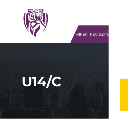
MEGYERI TIGRISEK SE
HÍREK
REGISZTRÁCIÓ
S
U14/C