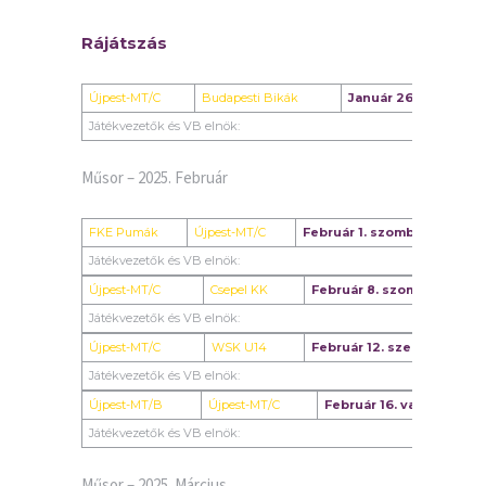
Rájátszás
Újpest-MT/C
Budapesti Bikák
Január 26. vasárnap
Játékvezetők és VB elnök:
Műsor – 2025. Február
FKE Pumák
Újpest-MT/C
Február 1. szombat
0
Játékvezetők és VB elnök:
Újpest-MT/C
Csepel KK
Február 8. szombat
Játékvezetők és VB elnök:
Újpest-MT/C
WSK U14
Február 12. szerda
Játékvezetők és VB elnök:
Újpest-MT/B
Újpest-MT/C
Február 16. vasárnap
Játékvezetők és VB elnök:
Műsor – 2025. Március