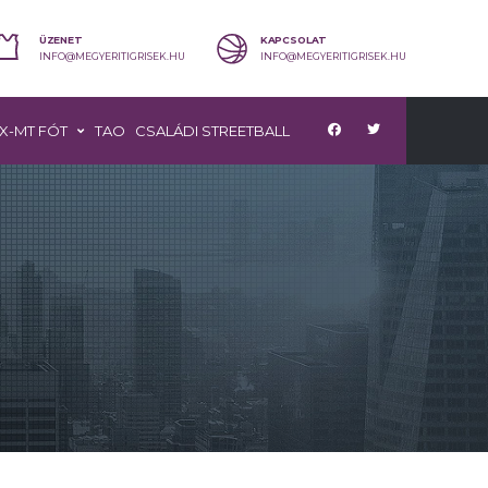
ÜZENET
KAPCSOLAT
INFO@MEGYERITIGRISEK.HU
INFO@MEGYERITIGRISEK.HU
X-MT FÓT
TAO
CSALÁDI STREETBALL