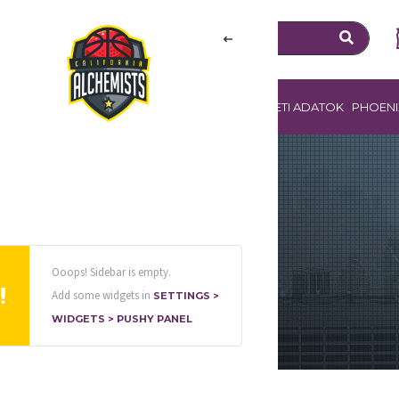
ZOLGÁLTATÁSOK
SZPONZOROK
EGYESÜLETI ADATOK
PHOENI
Ooops! Sidebar is empty.
Add some widgets in
SETTINGS >
WIDGETS > PUSHY PANEL