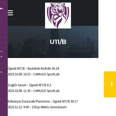
U11/B
Újpest-MT/B – Budafoki Bolhák 18-24
2023.10.08. 10:15 – CAMUGO SportLab
Zuglói Sasok – Újpest-MT/B 0-2
2023.10.08. 11:30 – CAMUGO SportLab
.HU
Kőbányai Darazsak/Pannónia – Újpest-MT/B 35-17
2023.11.12. 9:00 – Zrínyi Miklós Gimnázium
.HU