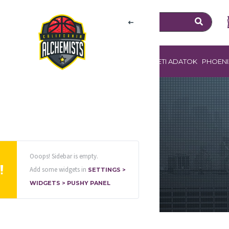
ZOLGÁLTATÁSOK
SZPONZOROK
EGYESÜLETI ADATOK
PHOENI
Ooops! Sidebar is empty.
Add some widgets in
SETTINGS >
WIDGETS > PUSHY PANEL