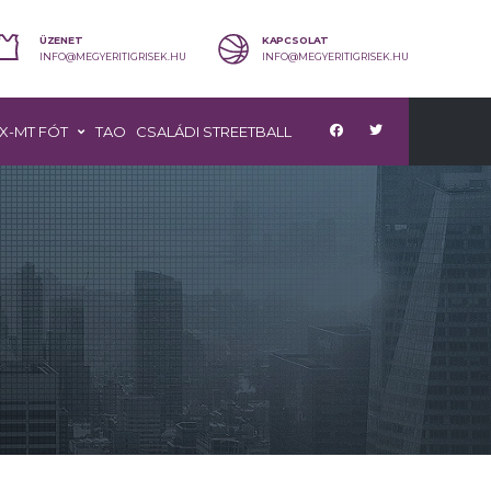
ÜZENET
KAPCSOLAT
INFO@MEGYERITIGRISEK.HU
INFO@MEGYERITIGRISEK.HU
X-MT FÓT
TAO
CSALÁDI STREETBALL