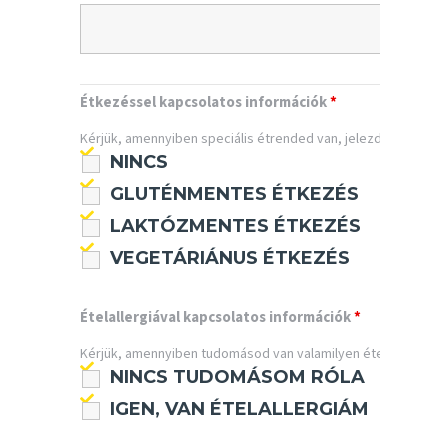
Étkezéssel kapcsolatos információk
*
Kérjük, amennyiben speciális étrended van, jelezd számunkra
NINCS
GLUTÉNMENTES ÉTKEZÉS
LAKTÓZMENTES ÉTKEZÉS
VEGETÁRIÁNUS ÉTKEZÉS
Ételallergiával kapcsolatos információk
*
Kérjük, amennyiben tudomásod van valamilyen étellel kapcsol
NINCS TUDOMÁSOM RÓLA
IGEN, VAN ÉTELALLERGIÁM