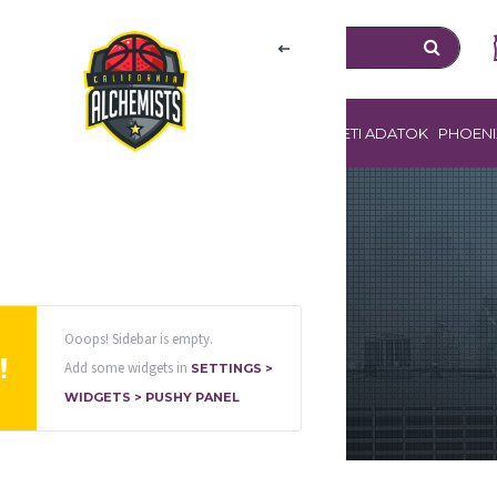
ZOLGÁLTATÁSOK
SZPONZOROK
EGYESÜLETI ADATOK
PHOENI
026
LÁNYOK
Ooops! Sidebar is empty.
Add some widgets in
SETTINGS >
WIDGETS > PUSHY PANEL