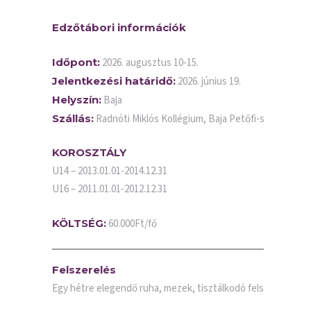
Edzőtábori információk
Időpont:
2026. augusztus 10-15.
Jelentkezési határidő:
2026. június 19.
Helyszín:
Baja
Szállás:
Radnóti Miklós Kollégium, Baja Petőfi-sziget
KOROSZTÁLY
U14 – 2013.01.01-2014.12.31
U16 – 2011.01.01-2012.12.31
KÖLTSÉG:
60.000Ft/fő
Felszerelés
Egy hétre elegendő ruha, mezek, tisztálkodó felszerelés, tö