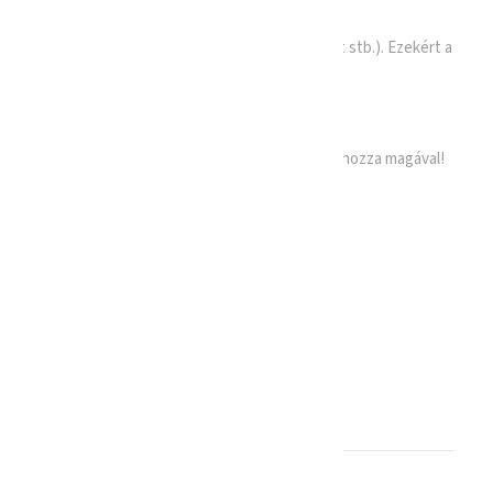
rmilyen elektronikai berendezést (telefon, tablet stb.). Ezekért a
t a kitöltött egészségügyi nyilatkozatot mindenki hozza magával!
or!
KERESZTNÉV
*