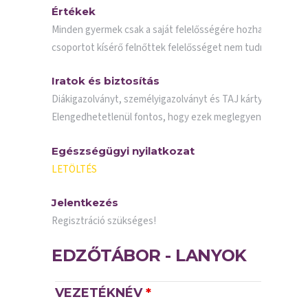
Értékek
Minden gyermek csak a saját felelősségére hozhat magával bá
csoportot kísérő felnőttek felelősséget nem tudnak vállalni.
Iratok és biztosítás
Diákigazolványt, személyigazolványt és TAJ kártyát, valamin
Elengedhetetlenül fontos, hogy ezek meglegyenek indulásk
Egészségügyi nyilatkozat
LETÖLTÉS
Jelentkezés
Regisztráció szükséges!
EDZŐTÁBOR - LANYOK
VEZETÉKNÉV
*