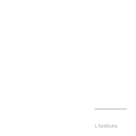
rölköző, papucs, kosár cipő, naptej, szúnyogriasztó, fürdőruha.