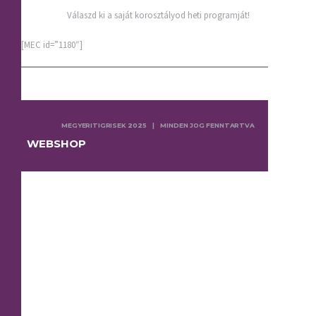
Válaszd ki a saját korosztályod heti programját!
[MEC id=”1180″]
MEGYERITIGRISEK 2025 | MINDEN JOG FENNTARTVA
WEBSHOP